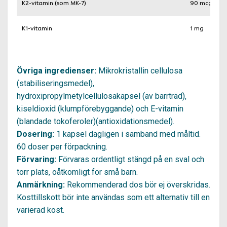
K2-vitamin (som MK-7)
90 mcg
K1-vitamin
1 mg
Övriga ingredienser:
Mikrokristallin cellulosa
(stabiliseringsmedel),
hydroxipropylmetylcellulosakapsel (av barrträd),
kiseldioxid (klumpförebyggande) och E-vitamin
(blandade tokoferoler)(antioxidationsmedel).
Dosering:
1 kapsel dagligen i samband med måltid.
60 doser per förpackning.
Förvaring:
Förvaras ordentligt stängd på en sval och
torr plats, oåtkomligt för små barn.
Anmärkning:
Rekommenderad dos bör ej överskridas.
Kosttillskott bör inte användas som ett alternativ till en
varierad kost.