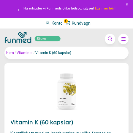
Nu erbjuder vi Funmeds olika hälsoanalyser!
Läs mer här!
0
Konto
Kundvagn
Hem
/
Vitaminer
/
Vitamin K (60 kapslar)
Vitamin K (60 kapslar)