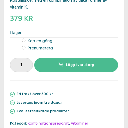
Kosttillskott med en kombination av olika former av
vitamin K.
379 KR
I lager
Köp en gång
Välj
Prenumerera
typ
av
Vitamin
Lägg i varukorg
köp
K
(60
kapslar)
Fri frakt över 500 kr
mängd
Leverans inom tre dagar
Kvalitetssäkrade produkter
Kategori:
Kombinationspreparat
,
Vitaminer