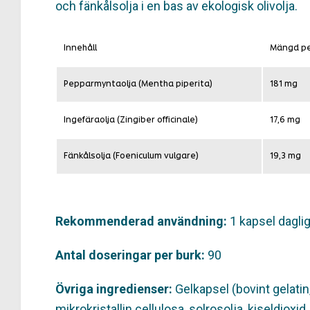
och fänkålsolja i en bas av ekologisk olivolja.
Innehåll
Mängd pe
Pepparmyntaolja (Mentha piperita)
181 mg
Ingefäraolja (Zingiber officinale)
17,6 mg
Fänkålsolja (Foeniculum vulgare)
19,3 mg
Rekommenderad användning:
1 kapsel dagli
Antal doseringar per burk:
90
Övriga ingredienser:
Gelkapsel (bovint gelati
mikrokristallin cellulosa, solrosolja, kiseldioxi