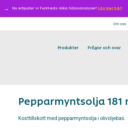
Nu erbjuder vi Funmeds olika hälsoanalyser!
Läs mer här!
Om oss
Produkter
Frågor och svar
Pepparmyntsolja 181 
Kosttillskott med pepparmyntsolja i olivoljebas.