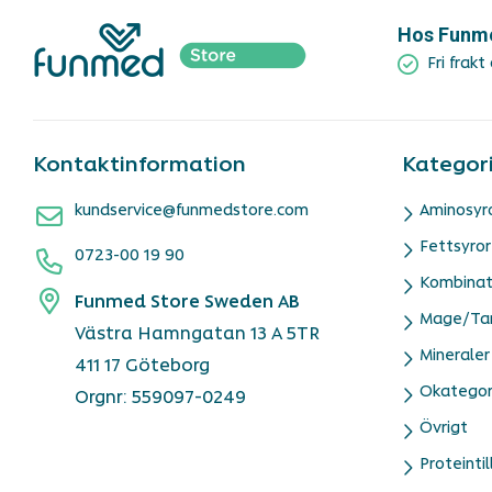
Hos Funmed
Fri frakt
Kontaktinformation
Kategor
kundservice@funmedstore.com
Aminosyr
Fettsyror
0723-00 19 90
Kombinat
Funmed Store Sweden AB
Mage/Ta
Västra Hamngatan 13 A 5TR
Mineraler
411 17 Göteborg
Okategor
Orgnr: 559097-0249
Övrigt
Proteintil