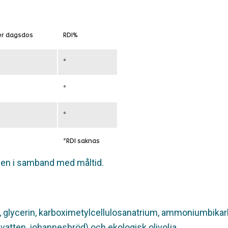
r dagsdos
RDI%
*
*
*
*RDI saknas
gen i samband med måltid.
n, glycerin, karboximetylcellulosanatrium, ammoniumbikar
d, vatten, johannesbröd) och ekologisk olivolja.