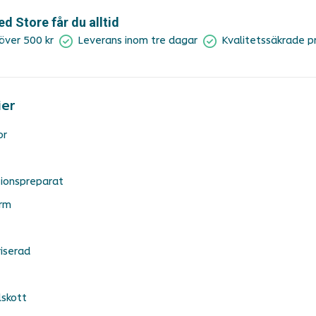
 Store får du alltid
 över 500 kr
Leverans inom tre dagar
Kvalitetssäkrade p
ier
or
ionspreparat
rm
iserad
lskott