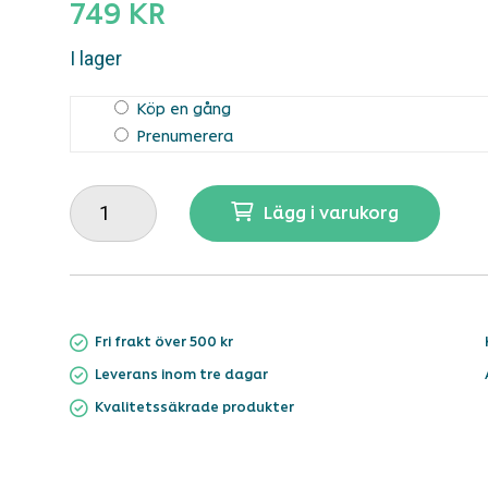
749 KR
I lager
Köp en gång
Välj
Prenumerera
typ
av
DAOSiN
köp
Lägg i varukorg
(90
kapslar)
mängd
Fri frakt över 500 kr
Leverans inom tre dagar
Kvalitetssäkrade produkter