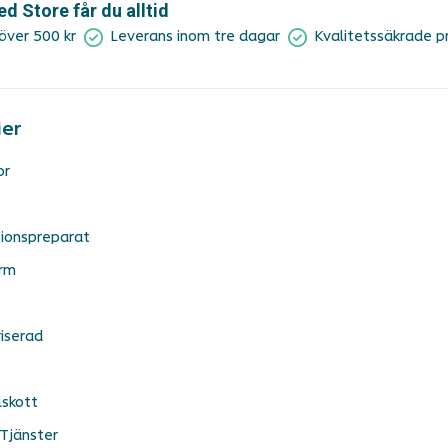
 Store får du alltid
 över 500 kr
Leverans inom tre dagar
Kvalitetssäkrade p
ier
or
ionspreparat
rm
iserad
lskott
Tjänster