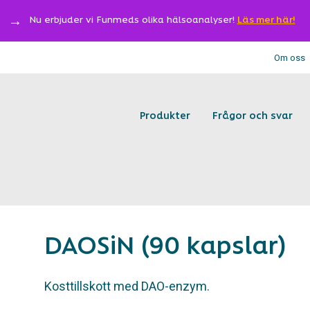
Nu erbjuder vi Funmeds olika hälsoanalyser!
Läs mer här!
Om oss
Produkter
Frågor och svar
DAOSiN (90 kapslar)
Kosttillskott med DAO-enzym.