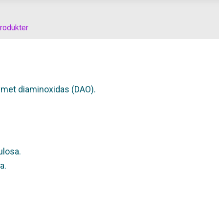
rodukter
zymet diaminoxidas (DAO).
ulosa.
a.