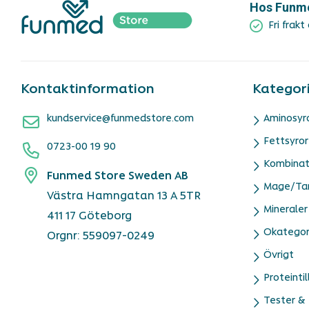
Hos Funmed
Fri frakt
Kontaktinformation
Kategor
kundservice@funmedstore.com
Aminosyr
Fettsyror
0723-00 19 90
Kombinat
Funmed Store Sweden AB
Mage/Ta
Västra Hamngatan 13 A 5TR
Mineraler
411 17 Göteborg
Okategor
Orgnr: 559097-0249
Övrigt
Proteintil
Tester & 