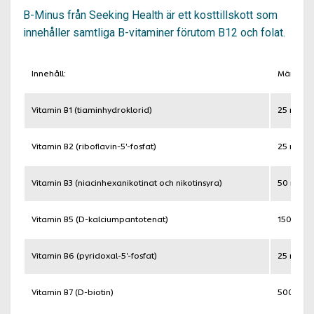
B-Minus från Seeking Health är ett kosttillskott som
innehåller samtliga B-vitaminer förutom B12 och folat.
Innehåll:
Mängd p
Vitamin B1 (tiaminhydroklorid)
25 mg
Vitamin B2 (riboflavin-5'-fosfat)
25 mg
Vitamin B3 (niacinhexanikotinat och nikotinsyra)
50 mg
Vitamin B5 (D-kalciumpantotenat)
150 mg
Vitamin B6 (pyridoxal-5'-fosfat)
25 mg
Vitamin B7 (D-biotin)
500 mcg