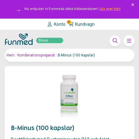
Nu erbjuder vi Funmeds olika hälsoanalyser!
Läs mer här!
0
Konto
Kundvagn
Hem
/
Kombinationspreparat
/
B-Minus (100 kapslar)
B-Minus (100 kapslar)