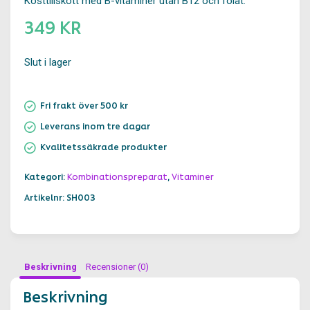
Kosttillskott med B-vitaminer utan B12 och folat.
349 KR
Slut i lager
Fri frakt över 500 kr
Leverans inom tre dagar
Kvalitetssäkrade produkter
Kategori:
Kombinationspreparat
,
Vitaminer
Artikelnr: SH003
Beskrivning
Recensioner (0)
Beskrivning