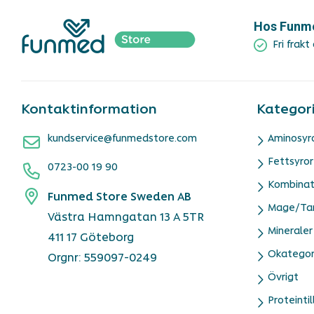
Hos Funmed
Fri frakt
Kontaktinformation
Kategor
kundservice@funmedstore.com
Aminosyr
Fettsyror
0723-00 19 90
Kombinat
Funmed Store Sweden AB
Mage/Ta
Västra Hamngatan 13 A 5TR
Mineraler
411 17 Göteborg
Okategor
Orgnr: 559097-0249
Övrigt
Proteintil