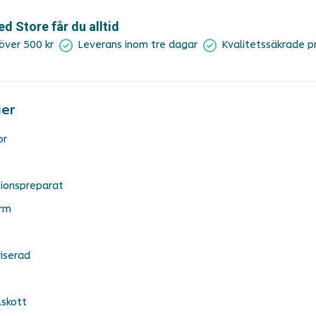
 Store får du alltid
 över 500 kr
Leverans inom tre dagar
Kvalitetssäkrade p
ier
or
ionspreparat
rm
iserad
lskott